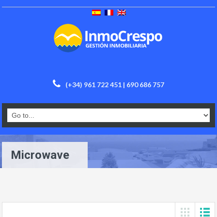
(+34) 961 722 451 | 690 686 757
Microwave