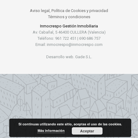
Aviso legal, Política de Cookies y privacidad
Términos y condiciones
Inmocrespo Gestión Inmobiliaria
Av. Cabañal, 5 46400 CULLERA (Valencia)
Teléfono: 961 722 451 | 690 686 757
Email: inmocrespo@inmocrespo.com
Desarrollo web. Gade S.L.
Si continuas utilizando este sitio, aceptas el uso de las cookies.
Más información
Aceptar