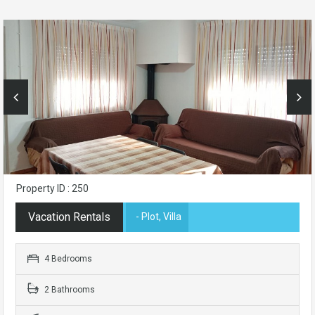
Property ID : 250
Vacation Rentals
- Plot, Villa
4 Bedrooms
2 Bathrooms