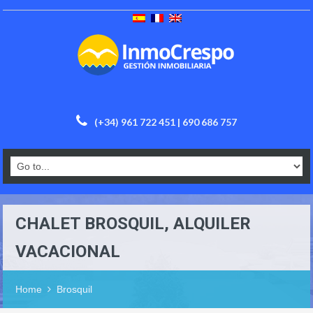
(+34) 961 722 451 | 690 686 757
CHALET BROSQUIL, ALQUILER
VACACIONAL
Home
Brosquil