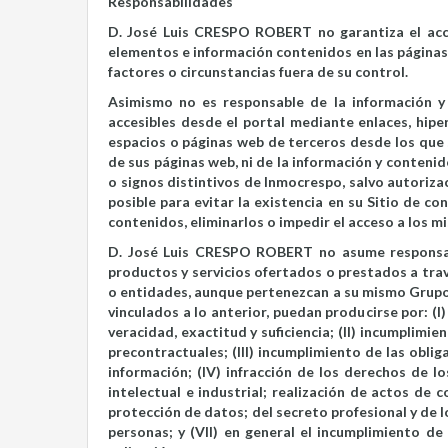
Responsabilidades
D. José Luis CRESPO ROBERT no garantiza el acces
elementos e información contenidos en las páginas 
factores o circunstancias fuera de su control.
Asimismo no es responsable de la información 
accesibles desde el portal mediante enlaces, hipe
espacios o páginas web de terceros desde los que s
de sus páginas web, ni de la información y conteni
o signos distintivos de Inmocrespo, salvo autoriz
posible para evitar la existencia en su Sitio de c
contenidos, eliminarlos o impedir el acceso a los m
D. José Luis CRESPO ROBERT no asume responsabi
productos y servicios ofertados o prestados a trav
o entidades, aunque pertenezcan a su mismo Grupo e
vinculados a lo anterior, puedan producirse por: (I)
veracidad, exactitud y suficiencia; (II) incumplim
precontractuales; (III) incumplimiento de las obli
información; (IV) infracción de los derechos de l
intelectual e industrial; realización de actos de c
protección de datos; del secreto profesional y de lo
personas; y (VII) en general el incumplimiento d