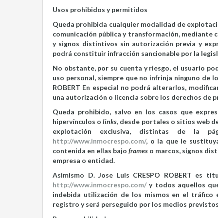
Usos prohibidos y permitidos
Queda prohibida cualquier modalidad de explotación
comunicación pública y transformación, mediante cu
y signos distintivos sin autorización previa y exp
podrá constituir infracción sancionable por la legis
No obstante, por su cuenta y riesgo, el usuario po
uso personal, siempre que no infrinja ninguno de l
ROBERT En especial no podrá alterarlos, modificarl
una autorización o licencia sobre los derechos de
Queda prohibido, salvo en los casos que expre
hipervínculos o
links
, desde portales o sitios web d
explotación exclusiva, distintas de la p
http://www.inmocrespo.com/
, o la que le sustitu
contenida en ellas bajo
frames
o marcos, signos dist
empresa o entidad.
Asimismo D. Jose Luis CRESPO ROBERT es titul
http://www.inmocrespo.com/
y todos aquellos que 
indebida utilización de los mismos en el tráfico
registro y será perseguido por los medios previstos 