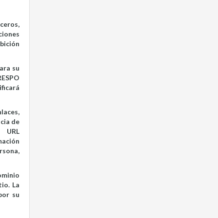
ceros,
ciones
bición
ara su
CRESPO
ficará
laces,
ncia de
n URL
mación
rsona,
ominio
io. La
por su