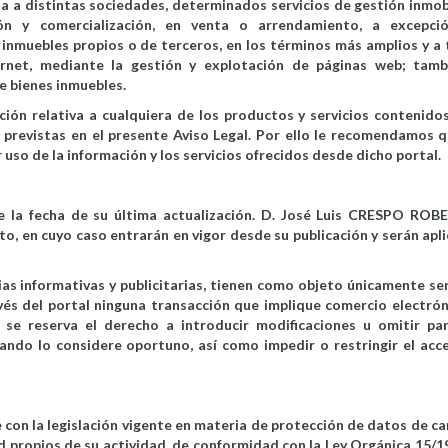
ta a distintas sociedades, determinados servicios de gestión inmobi
ión y comercialización, en venta o arrendamiento, a excepci
 inmuebles propios o de terceros, en los términos más amplios y a 
ernet, mediante la gestión y explotación de páginas web; tamb
e bienes inmuebles.
ción relativa a cualquiera de los productos y servicios contenidos
previstas en el presente Aviso Legal. Por ello le recomendamos q
uso de la información y los servicios ofrecidos desde dicho portal.
e la fecha de su última actualización. D. José Luis CRESPO ROB
o, en cuyo caso entrarán en vigor desde su publicación y serán apli
cias informativas y publicitarias, tienen como objeto únicamente ser
vés del portal ninguna transacción que implique comercio electróni
se reserva el derecho a introducir modificaciones u omitir par
ando lo considere oportuno, así como impedir o restringir el acc
on la legislación vigente en materia de protección de datos de ca
d propios de su actividad, de conformidad con la Ley Orgánica 15/1