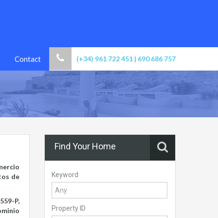
Contact
(+34) 961 722 451 | 690 686 757
Find Your Home
mercio
Keyword
tos de
.559-P,
Property ID
minio