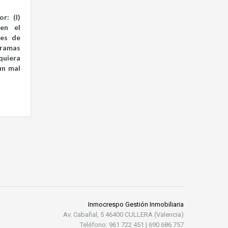
r: (I)
 en el
des de
ogramas
quiera
un mal
Inmocrespo Gestión Inmobiliaria
Av. Cabañal, 5 46400 CULLERA (Valencia)
Teléfono: 961 722 451 | 690 686 757