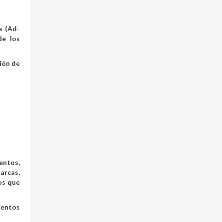
s (Ad-
de los
ión de
entos,
arcas,
os que
mentos