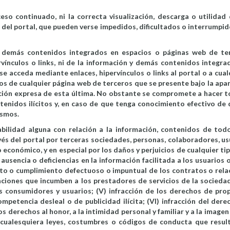
o continuado, ni la correcta visualización, descarga o utilidad 
del portal, que pueden verse impedidos, dificultados o interrumpid
y demás contenidos integrados en espacios o páginas web de te
rvínculos o links, ni de la información y demás contenidos integra
e acceda mediante enlaces, hipervínculos o links al portal o a cual
dos de cualquier página web de terceros que se presente bajo la apar
ación expresa de esta última. No obstante se compromete a hacer t
ontenidos ilícitos y, en caso de que tenga conocimiento efectivo de 
ismos.
lidad alguna con relación a la información, contenidos de todo
és del portal por terceras sociedades, personas, colaboradores, us
conómico, y en especial por los daños y perjuicios de cualquier tip
 ausencia o deficiencias en la información facilitada a los usuarios 
iento o cumplimiento defectuoso o impuntual de los contratos o rela
gaciones que incumben a los prestadores de servicios de la sociedad
os consumidores y usuarios; (V) infracción de los derechos de pro
ompetencia desleal o de publicidad ilícita; (VI) infracción del der
s derechos al honor, a la intimidad personal y familiar y a la imagen
e cualesquiera leyes, costumbres o códigos de conducta que resul