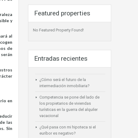
Featured properties
raleza
ible y
No Featured Property Found!
ará al
recogen
hos de
 serán
Entradas recientes
estros
rácter
¿Cómo será el futuro de la
intermediación inmobiliaria?
Competencia se pone del lado de
rio en
los propietarios de viviendas
turísticas en la guerra del alquiler
educir
vacacional
de las
¿Qué pasa con mi hipoteca si el
s. Sin
euríbor es negativo?