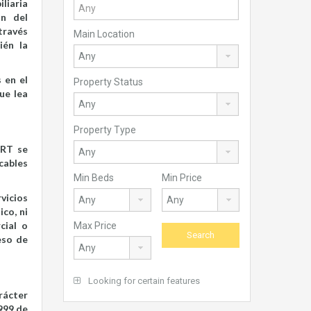
liaria
ón del
través
Main Location
ién la
 en el
Property Status
ue lea
Property Type
ERT se
cables
Min Beds
Min Price
vicios
co, ni
cial o
Max Price
eso de
Looking for certain features
rácter
999 de