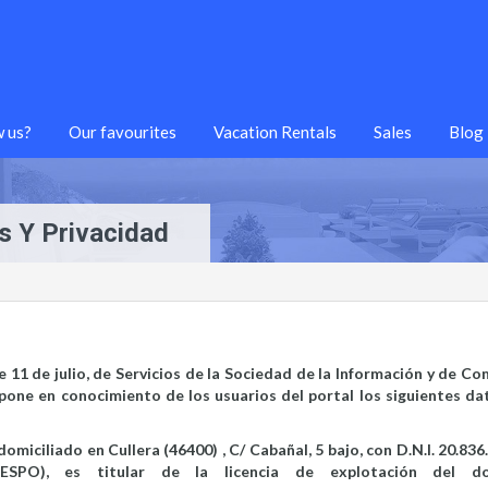
 us?
Our favourites
Vacation Rentals
Sales
Blog
es Y Privacidad
e 11 de julio, de Servicios de la Sociedad de la Información y de Co
 pone en conocimiento de los usuarios del portal los siguientes da
miciliado en Cullera (46400) , C/ Cabañal, 5 bajo, con D.N.I. 20.836
SPO), es titular de la licencia de explotación del do