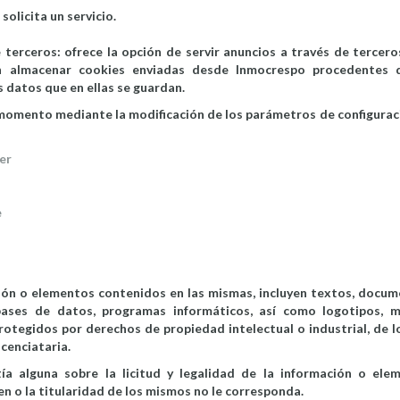
olicita un servicio.
 terceros: ofrece la opción de servir anuncios a través de tercero
n almacenar cookies enviadas desde Inmocrespo procedentes 
s datos que en ellas se guardan.
momento mediante la modificación de los parámetros de configurac
er
e
ción o elementos contenidos en las mismas, incluyen textos, docum
, bases de datos, programas informáticos, así como logotipos, m
rotegidos por derechos de propiedad intelectual o industrial, de l
cenciataria.
 alguna sobre la licitud y legalidad de la información o ele
en o la titularidad de los mismos no le corresponda.