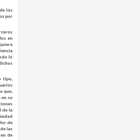
de los
os por
rceros
dos en
quiera
iencia
odo lo
dichos
 tipo,
uarios
o que,
o en su
ciones
 de la
piedad
echo de
 de las
ten de