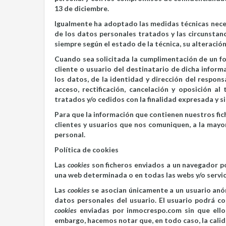
13 de diciembre.
Igualmente ha adoptado las medidas técnicas neces
de los datos personales tratados y las circunstanc
siempre según el estado de la técnica, su alteració
Cuando sea solicitada la cumplimentación de un for
cliente o usuario del destinatario de dicha informac
los datos, de la identidad y dirección del respons
acceso, rectificación, cancelación y oposición a
tratados y/o cedidos con la finalidad expresada y s
Para que la información que contienen nuestros fi
clientes y usuarios que nos comuniquen, a la mayor
personal.
Política de cookies
Las
cookies
son ficheros enviados a un navegador po
una web determinada o en todas las webs y/o servic
Las
cookies
se asocian únicamente a un usuario anó
datos personales del usuario. El usuario podrá co
cookies
enviadas por inmocrespo.com sin que ello 
embargo, hacemos notar que, en todo caso, la calid