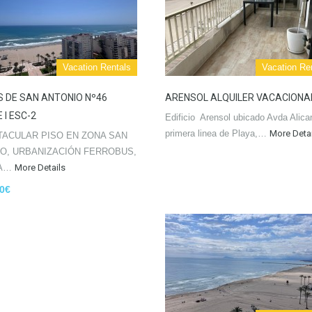
Vacation Rentals
Vacation Re
 DE SAN ANTONIO Nº46
ARENSOL ALQUILER VACACIONA
 I ESC-2
Edificio Arensol ubicado Avda Alica
primera linea de Playa,…
More Deta
ACULAR PISO EN ZONA SAN
O, URBANIZACIÓN FERROBUS,
NA…
More Details
00€