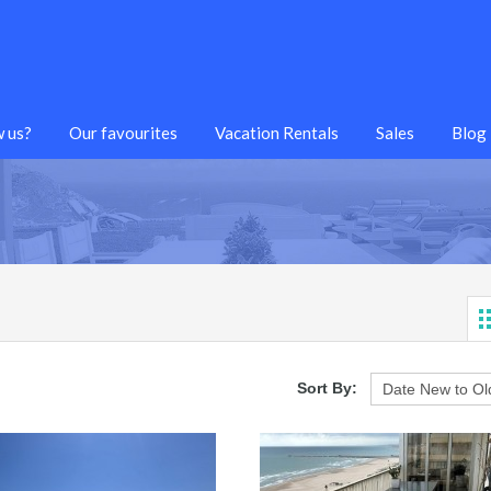
 us?
Our favourites
Vacation Rentals
Sales
Blog
Sort By: