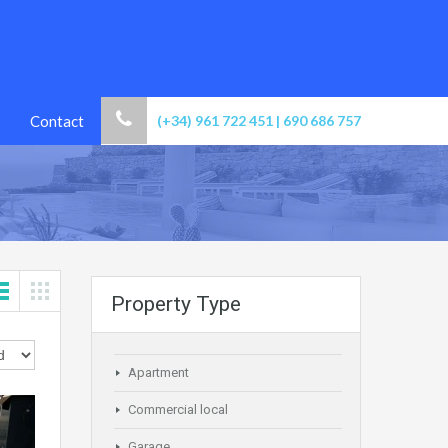
Contact
(+34) 961 722 451 | 690 686 757
Property Type
Apartment
Commercial local
Garage