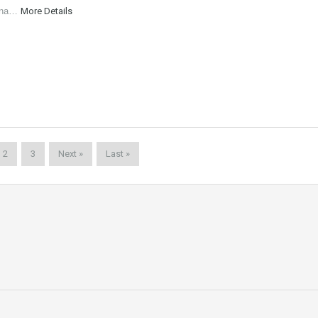
Zona…
More Details
2
3
Next »
Last »