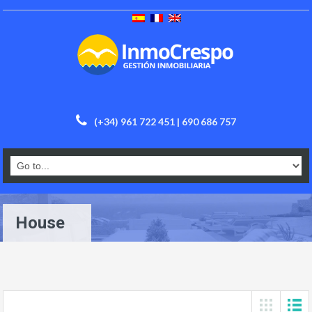
(+34) 961 722 451 | 690 686 757
House